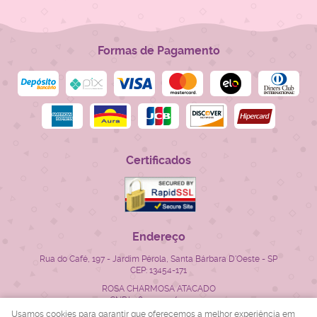
Formas de Pagamento
Certificados
Endereço
Rua do Café, 197
-
Jardim Pérola, Santa Bárbara D'Oeste
-
SP
CEP: 13454-171
ROSA CHARMOSA ATACADO
CNPJ: 28.522.715/0001-23
Usamos cookies para garantir que oferecemos a melhor experiência em