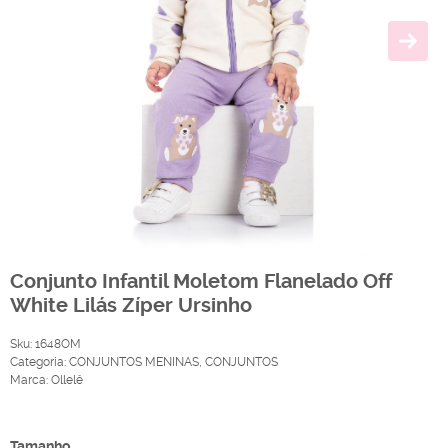
Conjunto Infantil Moletom Flanelado Off
White Lilás Zíper Ursinho
Sku:
1648OM
Categoria:
CONJUNTOS MENINAS
,
CONJUNTOS
Marca:
Ollelê
Produto Indisponível
Tamanho