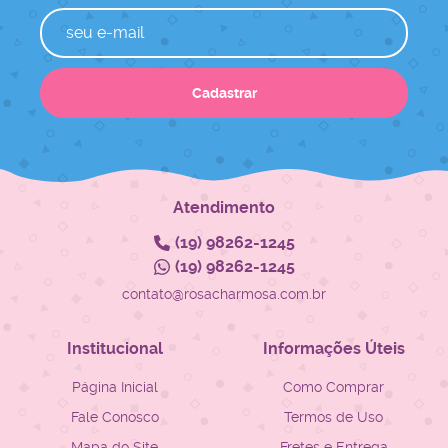
Cadastrar
Atendimento
(19)
98262-1245
(19)
98262-1245
contato@rosacharmosa.com.br
Institucional
Informações Úteis
Página Inicial
Como Comprar
Fale Conosco
Termos de Uso
Mapa do Site
Fretes e Entrega