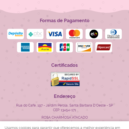
Formas de Pagamento
Certificados
Endereço
Rua do Café, 197
-
Jardim Pérola, Santa Bárbara D'Oeste
-
SP
CEP: 13454-171
ROSA CHARMOSA ATACADO
CNPJ: 28.522.715/0001-23
Usamos cookies para garantir que oferecemos a melhor experiência em