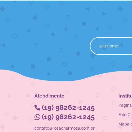
Atendimento
Instit
Página 
(19)
98262-1245
Fale C
(19)
98262-1245
Mapa d
contato@rosacharmosa.com.br