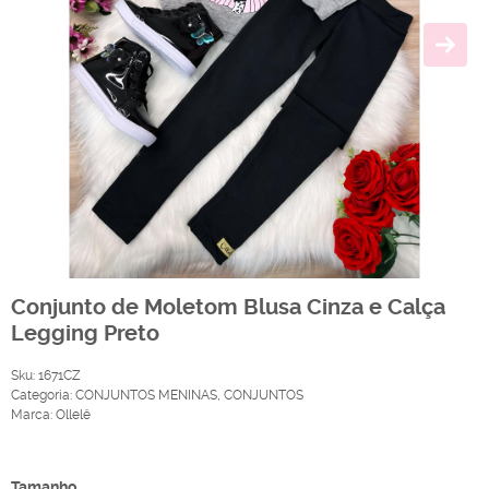
Conjunto de Moletom Blusa Cinza e Calça
Legging Preto
Sku:
1671CZ
Categoria:
CONJUNTOS MENINAS
,
CONJUNTOS
Marca:
Ollelê
Produto Indisponível
Tamanho