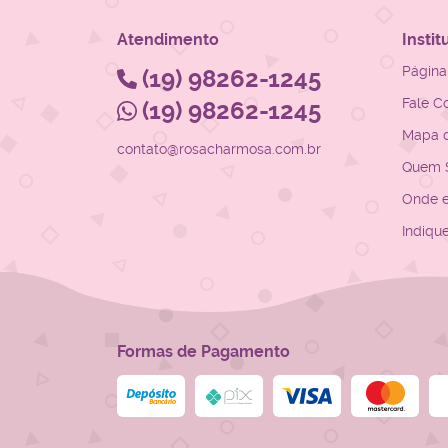
Atendimento
Instit
Página 
(19)
98262-1245
Fale C
(19)
98262-1245
Mapa d
contato@rosacharmosa.com.br
Quem 
Onde 
Indiqu
Formas de Pagamento