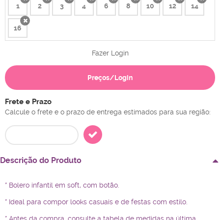
1
2
3
4
6
8
10
12
14
x
x
x
x
x
x
x
x
x
16
x
Fazer Login
Preços/Login
Frete e Prazo
Calcule o frete e o prazo de entrega estimados para sua região:
Descrição do Produto
* Bolero infantil em soft, com botão.
* Ideal para compor looks casuais e de festas com estilo.
* Antes da compra, consulte a tabela de medidas na última