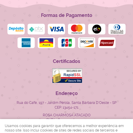
Formas de Pagamento
Certificados
Endereço
Rua do Café, 197
-
Jardim Pérola, Santa Bárbara D'Oeste
-
SP
CEP: 13454-171
ROSA CHARMOSA ATACADO
CNPJ: 28.522.715/0001-23
Usamos cookies para garantir que oferecemos a melhor experiência em
nosso site. Isso inclui cookies de sites de redes sociais de terceiros e