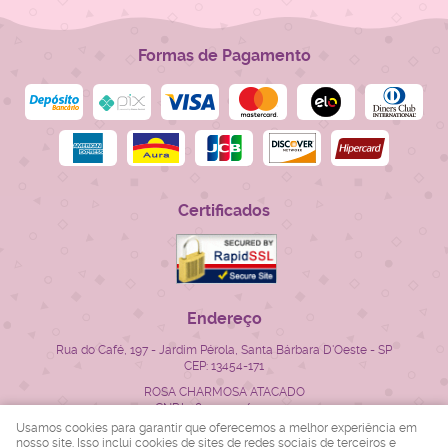
Formas de Pagamento
Certificados
Endereço
Rua do Café, 197
-
Jardim Pérola, Santa Bárbara D'Oeste
-
SP
CEP: 13454-171
ROSA CHARMOSA ATACADO
CNPJ: 28.522.715/0001-23
Usamos cookies para garantir que oferecemos a melhor experiência em
nosso site. Isso inclui cookies de sites de redes sociais de terceiros e