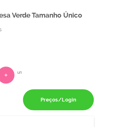
ncesa Verde Tamanho Único
S
un
Preços/Login