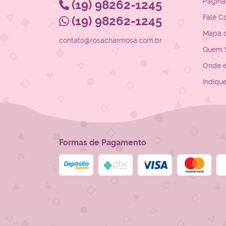
Página 
(19)
98262-1245
Fale C
(19)
98262-1245
Mapa d
contato@rosacharmosa.com.br
Quem 
Onde 
Indiqu
Formas de Pagamento