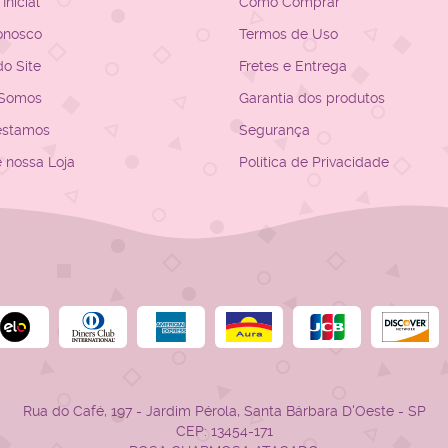
Inicial
Como Comprar
onosco
Termos de Uso
o Site
Fretes e Entrega
Somos
Garantia dos produtos
estamos
Segurança
e nossa Loja
Política de Privacidade
Rua do Café, 197
-
Jardim Pérola, Santa Bárbara D'Oeste
-
SP
CEP: 13454-171