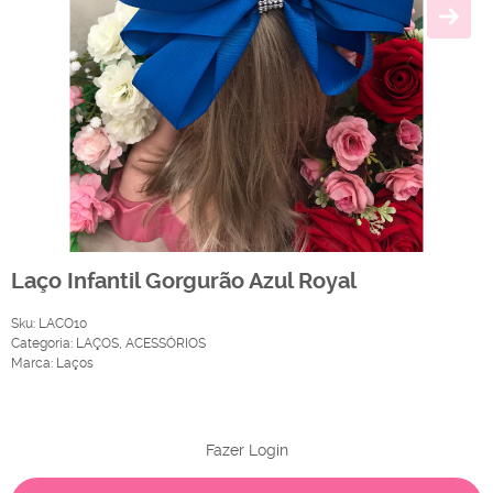
Laço Infantil Gorgurão Azul Royal
Sku:
LACO10
Categoria:
LAÇOS
,
ACESSÓRIOS
Marca:
Laços
Produto Indisponível
Fazer Login