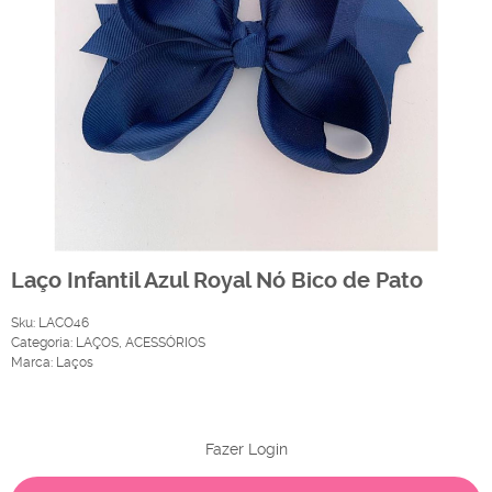
Laço Infantil Azul Royal Nó Bico de Pato
Sku:
LACO46
Categoria:
LAÇOS
,
ACESSÓRIOS
Marca:
Laços
Produto Indisponível
Fazer Login