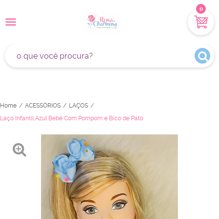
0
Home
ACESSÓRIOS
LAÇOS
Laço Infantil Azul Bebê Com Pompom e Bico de Pato