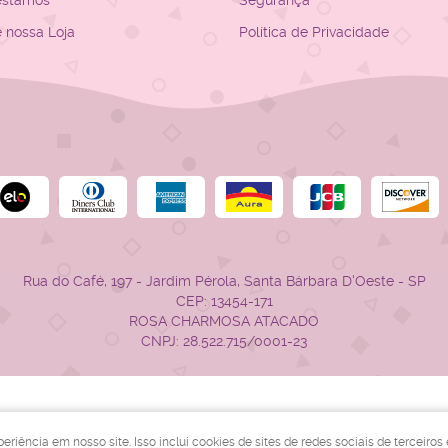
estamos
Segurança
e nossa Loja
Política de Privacidade
Rua do Café, 197
-
Jardim Pérola, Santa Bárbara D'Oeste
-
SP
CEP: 13454-171
ROSA CHARMOSA ATACADO
CNPJ: 28.522.715/0001-23
LOJA VIRTUAL CRIADA POR
iência em nosso site. Isso inclui cookies de sites de redes sociais de terceiros