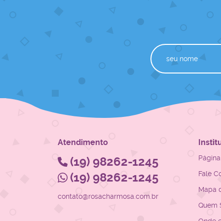
Atendimento
Instit
Página 
(19)
98262-1245
Fale C
(19)
98262-1245
Mapa d
contato@rosacharmosa.com.br
Quem 